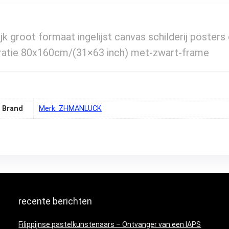
ijk groot formaat ingelijst canvas schilderij posters
tie 80x160cm/(31×63 inch) met-zwart-frame
Brand
Merk: ZHMANLUCK
recente berichten
Filippijnse pastelkunstenaars – Ontvanger van een IAPS