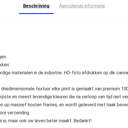
ingelijst
muurkunst,
Beschrijving
Aanvullende informatie
schilderij,
afbeelding
gen.
kken:
dige materialen in de industrie. HD-foto afdrukken op dik canva
terke driedimensionale textuur elke print is gemaakt van premium 1
rpste en meest levendige kleuren die na verloop van tijd niet ve
en op massief houten frames, en wordt geleverd met haak bevest
oor verzending.
e is, maar ook uw leven beter maakt. Bedankt!