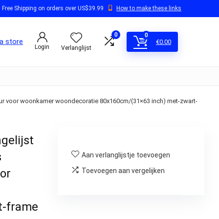
Free Shipping on orders over US$39.99
How to make these links
0
0
a store
€
0.00
Login
Verlanglijst
de muur voor woonkamer woondecoratie 80x160cm/(31×63 inch) met-zwart-
gelijst
s
Aan verlanglijstje toevoegen
or
Toevoegen aan vergelijken
t-frame