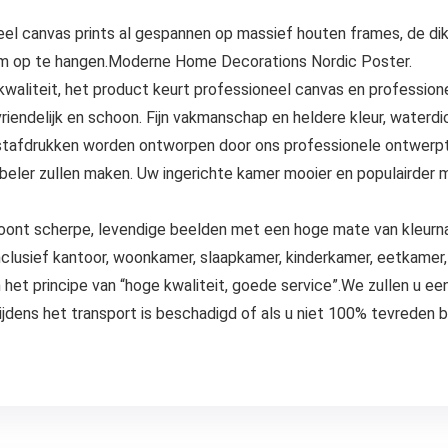
el canvas prints al gespannen op massief houten frames, de dikte
 om op te hangen.Moderne Home Decorations Nordic Poster.
iteit, het product keurt professioneel canvas en professione
euvriendelijk en schoon. Fijn vakmanschap en heldere kleur, water
afdrukken worden ontworpen door ons professionele ontwerpt
eler zullen maken. Uw ingerichte kamer mooier en populairder 
nt scherpe, levendige beelden met een hoge mate van kleurnau
clusief kantoor, woonkamer, slaapkamer, kinderkamer, eetkamer, 
et principe van “hoge kwaliteit, goede service”.We zullen u ee
jdens het transport is beschadigd of als u niet 100% tevreden b