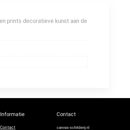
 en prints decoratieve kunst aan de
Informatie
Contact
Contact
canvas-schilderij.nl