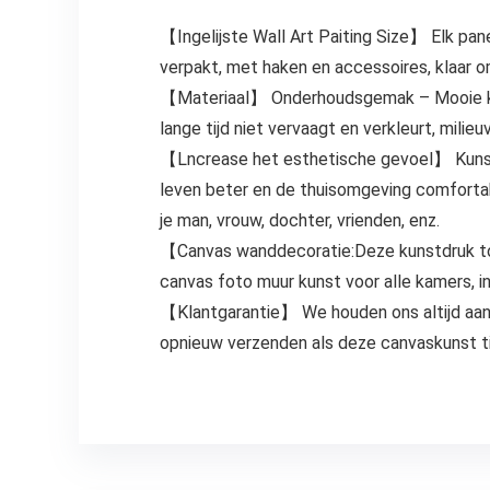
【Ingelijste Wall Art Paiting Size】 Elk pane
verpakt, met haken en accessoires, klaar
【Materiaal】 Onderhoudsgemak – Mooie kwal
lange tijd niet vervaagt en verkleurt, mili
【Lncrease het esthetische gevoel】 Kunst
leven beter en de thuisomgeving comfortab
je man, vrouw, dochter, vrienden, enz.
【Canvas wanddecoratie:Deze kunstdruk too
canvas foto muur kunst voor alle kamers, in
【Klantgarantie】 We houden ons altijd aan h
opnieuw verzenden als deze canvaskunst ti