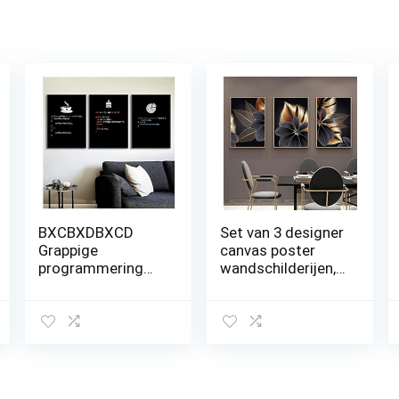
BXCBXDBXCD
Set van 3 designer
Grappige
canvas poster
programmering
wandschilderijen,
koffie pizza poster
abstract zwart
print keuken
gouden
canvas schilderij
plantenblad
muur kunst foto
canvas poster
afdrukken café
print, moderne
restaurant decor-
Scandinavische
40x60cmx3 niet
decoratie,