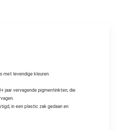
60x120cm
(24x47in)
frameloos
s met levendige kleuren.
00+ jaar vervagende pigmentinkten, die
rvagen.
igd, in een plastic zak gedaan en