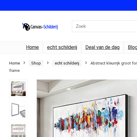
Search
for:
Home
echt schilderij
Deal van de dag
Blo
Home
Shop
echt schilderij
Abstract kleurrijk groot 
frame