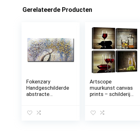
Gerelateerde Producten
Fokenzary
Artscope
Handgeschilderde
muurkunst canvas
abstracte
prints – schilderij
moderne bloemen
– elegant wijnglas
dik 3D-effect mes
fotoschilderij,
canvas schilderij
modern
ingelijst klaar om
muurkunstwerk,
op te hangen (20 x
ingelijst, voor
40 inch)
badkamer kantoor
woondecoratie –