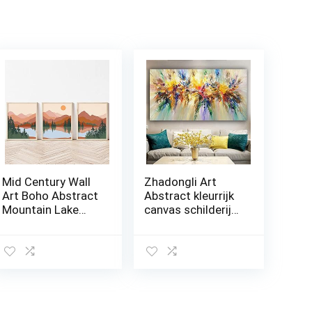
Mid Century Wall
Zhadongli Art
Art Boho Abstract
Abstract kleurrijk
Mountain Lake
canvas schilderij
Bomen Poster
bloemen posters
Print Nordic Foto
en prints
Natuur Landschap
muurkunst foto’s
Canvas Schilderij
woonkamer
Woonkamer
slaapkamer
50x70cmx3
woondecoratie
Unframed
kunstwerk