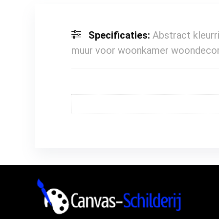
Specificaties:
Abstract kleurr
muur voor woonkamer woondecora