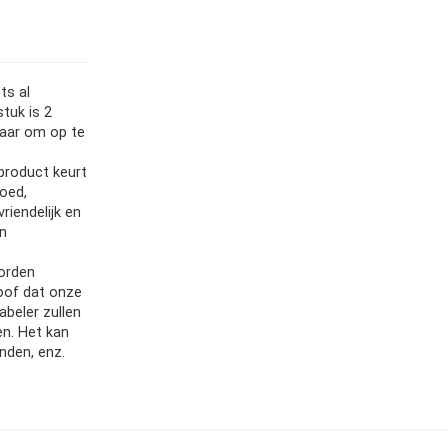
ts al
tuk is 2
laar om op te
product keurt
oed,
riendelijk en
en
orden
oof dat onze
beler zullen
n. Het kan
nden, enz.