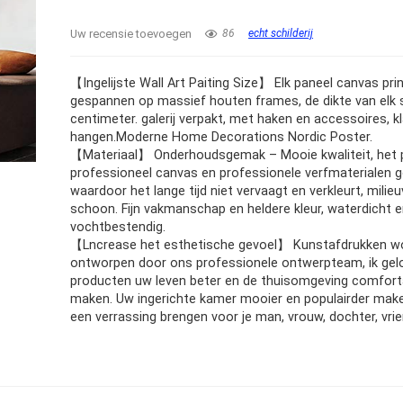
Uw recensie toevoegen
86
echt schilderij
【Ingelijste Wall Art Paiting Size】 Elk paneel canvas prin
gespannen op massief houten frames, de dikte van elk s
centimeter. galerij verpakt, met haken en accessoires, k
hangen.Moderne Home Decorations Nordic Poster.
【Materiaal】 Onderhoudsgemak – Mooie kwaliteit, het 
professioneel canvas en professionele verfmaterialen g
waardoor het lange tijd niet vervaagt en verkleurt, milieuv
schoon. Fijn vakmanschap en heldere kleur, waterdicht 
vochtbestendig.
【Lncrease het esthetische gevoel】 Kunstafdrukken w
ontworpen door ons professionele ontwerpteam, ik gel
producten uw leven beter en de thuisomgeving comforta
maken. Uw ingerichte kamer mooier en populairder make
een verrassing brengen voor je man, vrouw, dochter, vrie