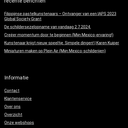
recente berichten
Filippijnse pastelkunstenaars – Ontvanger van een IAPS 2023
Global Society Grant
De schildersezelopname van vandaag 2 7 2024.
Creëer momentum door te beginnen (Mijn Mexico-ervaring!)
Kunstenaar krijgt nieuw speeltje. Simpele dingen! | Karen Kuiper
Miniaturen maken op Plein Air (Mijn Mexico-schilderijen)
Informatie
Contact
Klantenservice
Over ons
Overzicht
Onze webshops