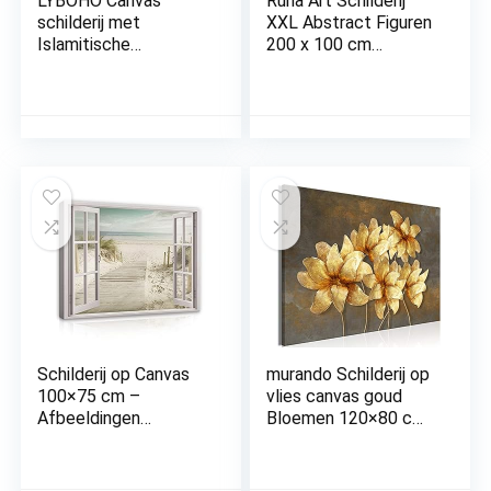
LYBOHO Canvas
Runa Art Schilderij
schilderij met
XXL Abstract Figuren
Islamitische
200 x 100 cm
Arabische kalligrafie,
Kunstafdruk Fleece
zilveren marmeren
Niet-geweven Canvas
achtergrond,
Print Muur
islamitische citaten,
Decoratioe
poster, decoratie,
Huiskamer
zonder lijst, islam,
Slaapkamer 301241a
golden 1, 3 stuks, 40
x 60 cm
Schilderij op Canvas
murando Schilderij op
100×75 cm –
vlies canvas goud
Afbeeldingen
Bloemen 120×80 cm
vensteruitzicht zee
Print Wandschilderij 1
strand – modern
delen Canvasfoto
canvas XXL illusie
Print Wandfoto