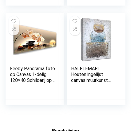
raam slaapkamer
Kunstdruk
woonkamer
Woonkamer
muurschildering
Decoratie Wanddecor
kunstdruk
– Lelies
wandafbeelding op
Plantenmotief
canvas klaar om op te
Textuur Abstract b-
hangen
C-0726-b-a
Feeby Panorama foto
HALFLEMART
op Canvas 1-delig
Houten ingelijst
120×40 Schilderij op
canvas muurkunst
Canvas Langwerpig
canvas print cirkels
Canvasdoek
rechthoeken schilderij
Wanddecoratie
op canvasposter,
Moderne Fotoprint
foto abstract modern
Zen Orchidee Kaarsen
muurkunstwerk galerij
Beige
verpakt badkamer
slaapkamer
muurdecoraties klaar
Beschrijving