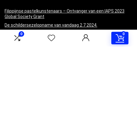
Filippijnse pastelkunstenaars – Ontvanger van een IAPS 2023
Global Society Grant
De schildersezelopname van vandaag 2 7 2024.
Creëer momentum door te beginnen (Mijn Mexico-ervaring!)
0
0
Kunstenaar krijgt nieuw speeltje. Simpele dingen! | Karen Kuiper
Miniaturen maken op Plein Air (Mijn Mexico-schilderijen)
Informatie
Contact
Klantenservice
Over ons
Overzicht
Onze webshops
Vacature