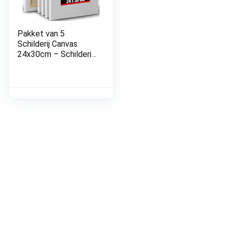
Pakket van 5
Schilderij Canvas
24x30cm – Schilderij
Canvas – Voor
Penselen Acrylverf,
Olie, Waterverf, Verf
– 100% Zuurvrije
Katoenen Canvas
Verf met Houten
Frame voor Wit
Canvas Schilderij