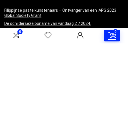
Filippijnse pastelkunstenaars – Ontvanger van een IAPS 2023
Global Society Grant
De schildersezelopname van vandaag 2 7 2024.
Creëer momentum door te beginnen (Mijn Mexico-ervaring!)
0
0
Kunstenaar krijgt nieuw speeltje. Simpele dingen! | Karen Kuiper
Miniaturen maken op Plein Air (Mijn Mexico-schilderijen)
Informatie
Contact
Klantenservice
Over ons
Overzicht
Onze webshops
Vacature