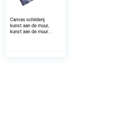
Canvas schilderij
kunst aan de muur,
kunst aan de muur
schilderij voor thuis
gemakkelijk te
onderhouden high
definition abstract
voor kamer decoratie
voor thuis