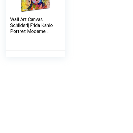
Wall Art Canvas
Schilderij Frida Kahlo
Portret Moderne
Abstracte HD Prints
Foto Mooie Vrouwen
Portret Poster
Grafische voor
Woonkamer Thuis
decor,30x40cm