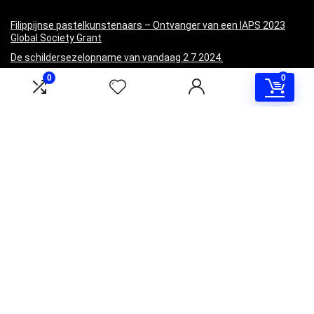
Filippijnse pastelkunstenaars – Ontvanger van een IAPS 2023
Global Society Grant
De schildersezelopname van vandaag 2 7 2024.
Creëer momentum door te beginnen (Mijn Mexico-ervaring!)
0
0
Kunstenaar krijgt nieuw speeltje. Simpele dingen! | Karen Kuiper
Miniaturen maken op Plein Air (Mijn Mexico-schilderijen)
Informatie
Contact
Klantenservice
Over ons
Overzicht
Onze webshops
Vacature