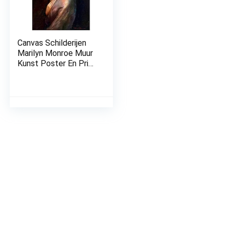
Canvas Schilderijen
Marilyn Monroe Muur
Kunst Poster En Print
Muur Kunst Print
Marilyn Monroe Muur
Decor Kunstwerk
Voor Thuis
Woonkamer Decor
Frameless,50x75cm