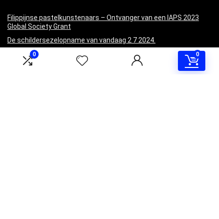
Filippijnse pastelkunstenaars – Ontvanger van een IAPS 2023
Global Society Grant
De schildersezelopname van vandaag 2 7 2024.
Creëer momentum door te beginnen (Mijn Mexico-ervaring!)
0
0
Kunstenaar krijgt nieuw speeltje. Simpele dingen! | Karen Kuiper
Miniaturen maken op Plein Air (Mijn Mexico-schilderijen)
Informatie
Contact
Klantenservice
Over ons
Overzicht
Onze webshops
Vacature