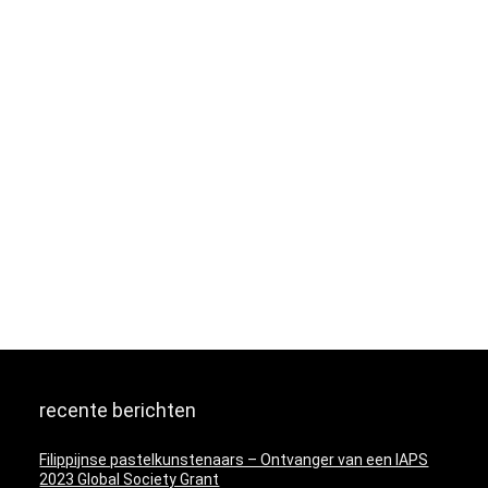
recente berichten
Filippijnse pastelkunstenaars – Ontvanger van een IAPS
2023 Global Society Grant