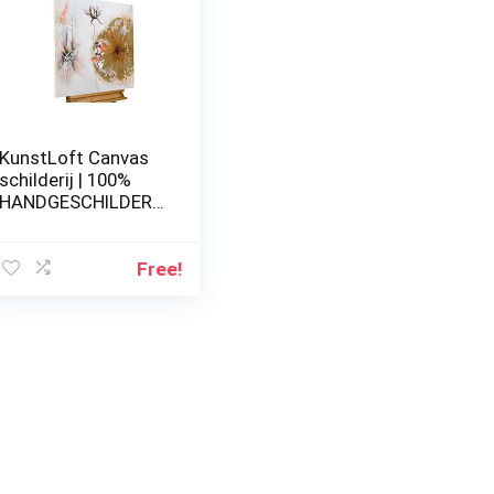
KunstLoft Canvas
schilderij | 100%
HANDGESCHILDERD
| 80x80cm | Wall art
‘Ballet of a
Blossom’ |
Free!
Bloesems | Beige
Bruin | Kunst aan de
muur