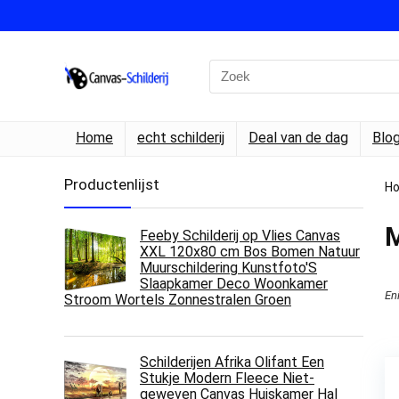
Search
for:
Home
echt schilderij
Deal van de dag
Blo
Productenlijst
H
M
Feeby Schilderij op Vlies Canvas
XXL 120x80 cm Bos Bomen Natuur
Muurschildering Kunstfoto'S
Slaapkamer Deco Woonkamer
En
Stroom Wortels Zonnestralen Groen
Schilderijen Afrika Olifant Een
Stukje Modern Fleece Niet-
geweven Canvas Huiskamer Hal