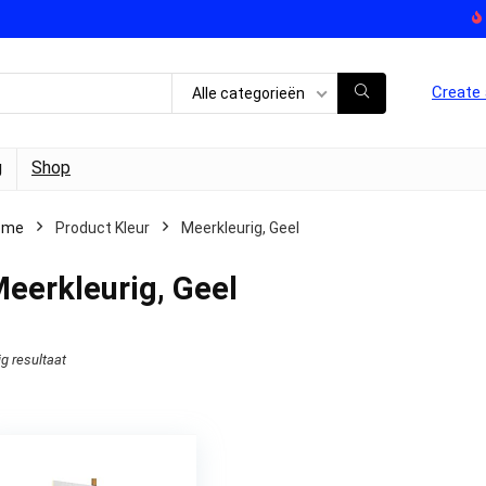
Create 
Alle categorieën
g
Shop
ome
Product Kleur
Meerkleurig, Geel
eerkleurig, Geel
ig resultaat