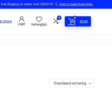
Free Shipping on orders over US$39.99
How to make these links
0
0
a store
€
0.00
Login
Verlanglijst
Standaard sortering