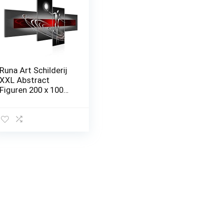
Runa Art Schilderij
XXL Abstract
Figuren 200 x 100
cm Kunstafdruk
Fleece Niet-
geweven Canvas
Print Muur
Decoratioe
Huiskamer
Slaapkamer
301241a