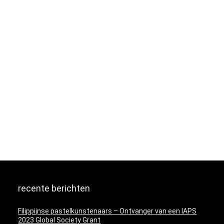
recente berichten
Filippijnse pastelkunstenaars – Ontvanger van een IAPS
2023 Global Society Grant