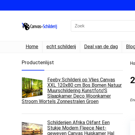
Search
for:
Home
echt schilderij
Deal van de dag
Blo
Productenlijst
H
‎
Feeby Schilderij op Vlies Canvas
XXL 120x80 cm Bos Bomen Natuur
Muurschildering Kunstfoto'S
Slaapkamer Deco Woonkamer
En
Stroom Wortels Zonnestralen Groen
Schilderijen Afrika Olifant Een
Stukje Modern Fleece Niet-
geweven Canvas Huiskamer Hal