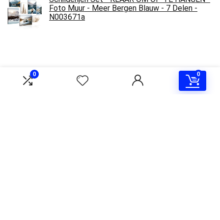
Foto Muur - Meer Bergen Blauw - 7 Delen -
N003671a
0
0
Over ons
Welkom bij Canvas-Schilderij.nl! Ontdek authentiek kunstenaarschap
met onze collectie echte schilderijen. Elk stuk is met passie en
vakmanschap vervaardigd en voegt elegantie en inspiratie toe aan uw
ruimte. Ontdek onze galerij en verbeter vandaag nog uw huis.