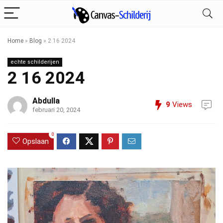
Home
»
Blog
»
2 16 2024
echte schilderijen
2 16 2024
Abdulla
9
Views
februari 20, 2024
0
Opslaan