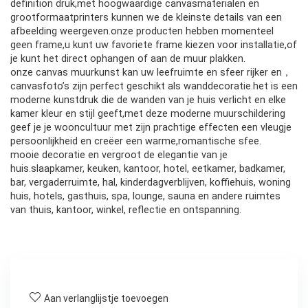
definition druk,met hoogwaardige canvasmaterialen en
grootformaatprinters kunnen we de kleinste details van een
afbeelding weergeven.onze producten hebben momenteel
geen frame,u kunt uw favoriete frame kiezen voor installatie,of
je kunt het direct ophangen of aan de muur plakken.
onze canvas muurkunst kan uw leefruimte en sfeer rijker en，
canvasfoto’s zijn perfect geschikt als wanddecoratie.het is een
moderne kunstdruk die de wanden van je huis verlicht en elke
kamer kleur en stijl geeft,met deze moderne muurschildering
geef je je wooncultuur met zijn prachtige effecten een vleugje
persoonlijkheid en creëer een warme,romantische sfee.
mooie decoratie en vergroot de elegantie van je
huis.slaapkamer, keuken, kantoor, hotel, eetkamer, badkamer,
bar, vergaderruimte, hal, kinderdagverblijven, koffiehuis, woning
huis, hotels, gasthuis, spa, lounge, sauna en andere ruimtes
van thuis, kantoor, winkel, reflectie en ontspanning.
Aan verlanglijstje toevoegen