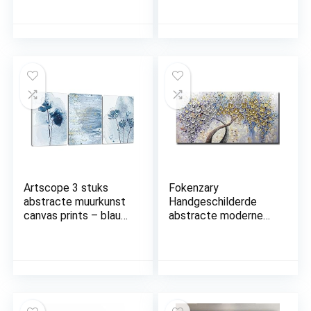
wandafbeeldingen
Woonkamer
abstracte
Slaapkamer Room
landschapsfoto’s en
Decor Wanddecoratie
kunstdrukken op
Wall Art Painting
canvas
Olifant – Bloemen –
woondecoratie voor
Natuur – Dieren
slaapverslaafden
keuken 30 x 40 cm
Artscope 3 stuks
Fokenzary
abstracte muurkunst
Handgeschilderde
canvas prints – blauw
abstracte moderne
en goud aquarel foto
bloemen dik 3D-
schilderij – moderne
effect mes canvas
muur kunstwerk
schilderij ingelijst
ingelijst voor
klaar om op te hangen
geschenken
(20 x 40 inch)
badkamer woonkamer