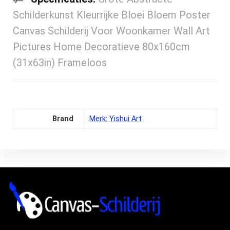
Schilderkunst Kleurrijke Bloei Bloem Poster
Canvas Schilderij Voor Woonkamer Wall Art
Pictures Home Decoratieve 80x160cm
(31x63in) Frameloos
Brand
Merk: Yishui Art