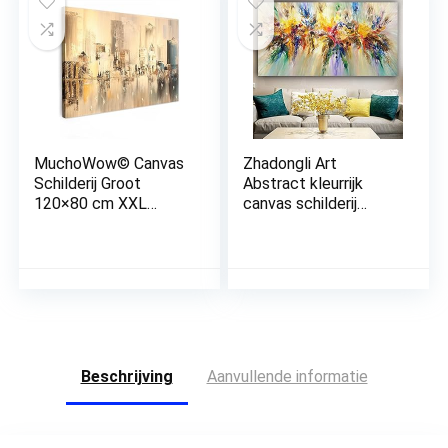
thuiskantoor decor –
30 x 40 cm
MuchoWow© Canvas
Zhadongli Art
Schilderij Groot
Abstract kleurrijk
120×80 cm XXL
canvas schilderij
Kamer Muur
bloemen posters en
Decoratie
prints muurkunst
Woonkamer
foto’s woonkamer
Slaapkamer Room
slaapkamer
Decor Wall
woondecoratie
Decoration Art
kunstwerk 60x120cm
Painting Schilderij –
(24x47in) frameloos
Olieverf – Abstract –
Beschrijving
Aanvullende informatie
Skyline