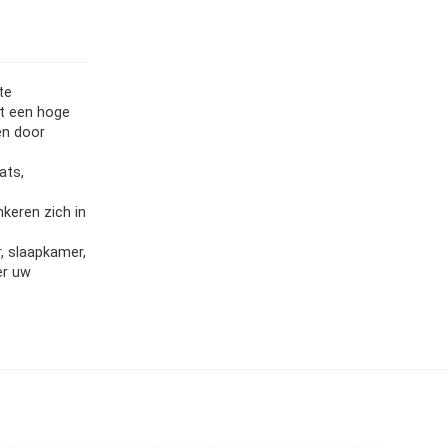
te
et een hoge
en door
ats,
keren zich in
, slaapkamer,
er uw