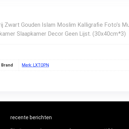
ij Zwart Gouden Islam Moslim Kalligrafie Foto’s M
amer Slaapkamer Decor Geen Lijst. (30x40cm*3)
Brand
Merk: LXTOPN
recente berichten