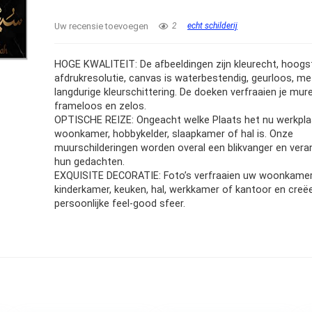
Uw recensie toevoegen
2
echt schilderij
HOGE KWALITEIT: De afbeeldingen zijn kleurecht, hoogs
afdrukresolutie, canvas is waterbestendig, geurloos, m
langdurige kleurschittering. De doeken verfraaien je mur
frameloos en zelos.
OPTISCHE REIZE: Ongeacht welke ​​​​​​​​Plaats het nu werkpla
woonkamer, hobbykelder, slaapkamer of hal is. Onze
muurschilderingen worden overal een blikvanger en veran
hun gedachten.
EXQUISITE DECORATIE: Foto’s verfraaien uw woonkamer
kinderkamer, keuken, hal, werkkamer of kantoor en creë
persoonlijke feel-good sfeer.