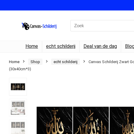
Search
for:
Home
echt schilderij
Deal van de dag
Blo
Home
Shop
echt schilderij
Canvas Schilderij Zwart G
(30x40cm*3)