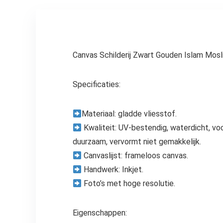
decor – 30 x 40
kamer
cm
Canvas Schilderij Zwart Gouden Islam Mosli
Specificaties:
Materiaal: gladde vliesstof.
Kwaliteit: UV-bestendig, waterdicht, vo
duurzaam, vervormt niet gemakkelijk.
Canvaslijst: frameloos canvas.
Handwerk: Inkjet.
Foto’s met hoge resolutie.
Eigenschappen: