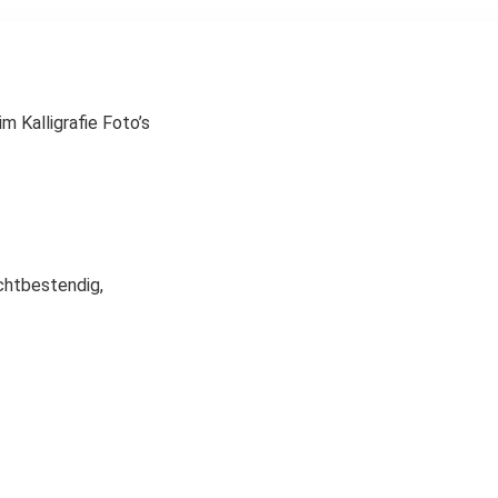
Abstract g-C-
0351-b-a
m Kalligrafie Foto’s
chtbestendig,