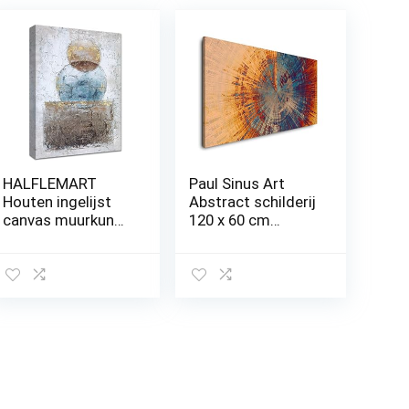
HALFLEMART
Paul Sinus Art
Houten ingelijst
Abstract schilderij
canvas muurkunst
120 x 60 cm
canvas print
panorama canvas
cirkels
foto XXL formaat
rechthoeken
wandafbeeldingen
schilderij op
woonkamer
canvasposter,
woning deco
foto abstract
kunstdrukken
modern
muurkunstwerk
galerij verpakt
badkamer