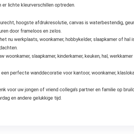
er lichte kleurverschillen optreden.
recht, hoogste afdrukresolutie, canvas is waterbestendig, geu
muren door frameloos en zelos.
ts het nu werkplaats, woonkamer, hobbykelder, slaapkamer of hal 
edachten.
 woonkamer, slaapkamer, kinderkamer, keuken, hal, werkkamer o
en perfecte wanddecoratie voor kantoor, woonkamer, klaslokaal
voor uw jongen of vriend collega’s partner en familie op bruilof
rdag en andere gelukkige tijd.