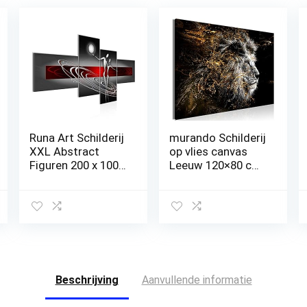
Runa Art Schilderij
murando Schilderij
XXL Abstract
op vlies canvas
Figuren 200 x 100
Leeuw 120×80 cm
cm Kunstafdruk
Print
Fleece Niet-
Wandschilderij 1
geweven Canvas
delen Canvasfoto
Print Muur
Print Wandfoto
Decoratioe
Kunstdruk
Huiskamer
Woonkamer
Slaapkamer
Decoratie
301241a
Wanddecor –
Beschrijving
Aanvullende informatie
Portret Dier zwart
goud grijs