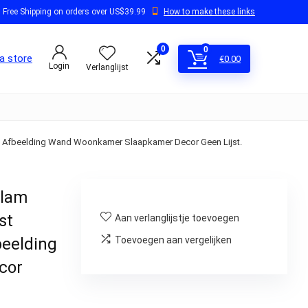
Free Shipping on orders over US$39.99
How to make these links
0
0
a store
€
0.00
Login
Verlanglijst
druk Afbeelding Wand Woonkamer Slaapkamer Decor Geen Lijst.
slam
st
Aan verlanglijstje toevoegen
beelding
Toevoegen aan vergelijken
cor