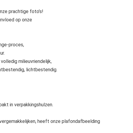
onze prachtige foto’s!
invloed op onze
Inge-proces,
ur.
olledig milieuvriendelijk,
tbestendig, lichtbestendig.
akt in verpakkingshulzen.
vergemakkelijken, heeft onze plafondafbeelding