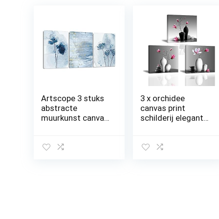
Artscope 3 stuks
3 x orchidee
abstracte
canvas print
muurkunst canvas
schilderij elegante
prints – blauw en
boom in
goud aquarel foto
bloemenvaas Piy
schilderij –
schilderij modern
moderne muur
patroon
kunstwerk
schilderijen thuis
ingelijst voor
decoratie houten
geschenken
muur klaar om
badkamer
neer te zetten
woonkamer
muur kunst voor
thuiskantoor
slaapkamer hotel