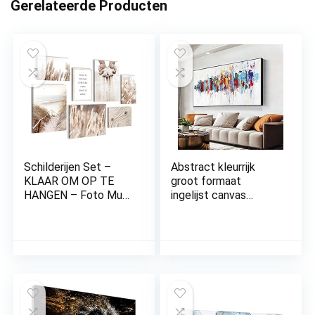
Gerelateerde Producten
Schilderijen Set –
Abstract kleurrijk
KLAAR OM OP TE
groot formaat
HANGEN – Foto Muur
ingelijst canvas
– Boho Pampasgras –
schilderij posters en
7 Delen – N003971a
prints decoratieve
kunst aan de muur
voor woonkamer
woondecoratie
80x160cm/(31×63
inch) met-zwart-
frame