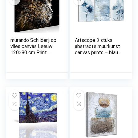
murando Schilderij op
Artscope 3 stuks
vlies canvas Leeuw
abstracte muurkunst
120×80 cm Print
canvas prints – blauw
Wandschilderij 1
en goud aquarel foto
delen Canvasfoto
schilderij – moderne
Print Wandfoto
muur kunstwerk
Kunstdruk
ingelijst voor
Woonkamer
geschenken
Decoratie Wanddecor
badkamer woonkamer
– Portret Dier zwart
thuiskantoor decor –
goud grijs Abstract g-
30 x 40 cm
C-0351-b-a