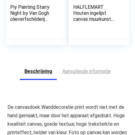
Piy Painting Starry
HALFLEMART
Night by Van Gogh
Houten ingelijst
olieverfschilderij
canvas muurkunst
reproductie
canvas print cirkels
wandafbeeldingen
rechthoeken schilderij
abstracte
op canvasposter,
landschapsfoto’s en
foto abstract modern
kunstdrukken op
muurkunstwerk galerij
canvas
verpakt badkamer
woondecoratie voor
slaapkamer
slaapverslaafden
muurdecoraties klaar
Beschrijving
Aanvullende informatie
keuken 30 x 40 cm
om op te
De canvasdoek Wanddecoratie print wordt niet met de
hand gemaakt, maar door het apparaat afgedrukt. Hoge
kwaliteit canvas, goede textuur, hoge treksterkte en
printeffect, helder van kleur. Foto op canvas kan worden