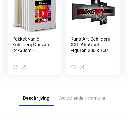
Pakket van 5
Runa Art Schilderij
Schilderij Canvas
XXL Abstract
24x30cm –
Figuren 200 x 100
Schilderij Canvas
cm Kunstafdruk
– Voor Penselen
Fleece Niet-
Acrylverf, Olie,
geweven Canvas
Waterverf, Verf –
Print Muur
100% Zuurvrije
Decoratioe
Katoenen Canvas
Huiskamer
Verf met Houten
Slaapkamer
Frame voor Wit
301241a
Beschrijving
Aanvullende informatie
Canvas Schilderij