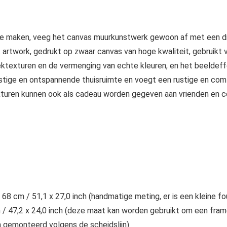
e maken, veeg het canvas muurkunstwerk gewoon af met een drog
et artwork, gedrukt op zwaar canvas van hoge kwaliteit, gebruikt
eektexturen en de vermenging van echte kleuren, en het beeldeffe
ustige en ontspannende thuisruimte en voegt een rustige en com
xturen kunnen ook als cadeau worden gegeven aan vrienden en co
 68 cm / 51,1 x 27,0 inch (handmatige meting, er is een kleine fo
m / 47,2 x 24,0 inch (deze maat kan worden gebruikt om een ​​fr
en gemonteerd volgens de scheidslijn)