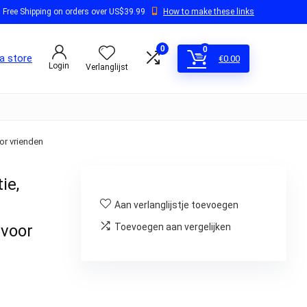
Free Shipping on orders over US$39.99
How to make these links
0
0
a store
€
0.00
Login
Verlanglijst
or vrienden
ie,
Aan verlanglijstje toevoegen
 voor
Toevoegen aan vergelijken