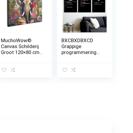
MuchoWow©
BXCBXDBXCD
Canvas Schilderij
Grappige
Groot 120×80 cm
programmering
XXL Kamer
koffie pizza poster
Decoratie
print keuken
Woonkamer
canvas schilderij
Slaapkamer Room
muur kunst foto
Decor
afdrukken café
Wanddecoratie
restaurant decor-
Wall Art Painting
40x60cmx3 niet
Olifant – Bloemen
ingelijst
– Natuur – Dieren