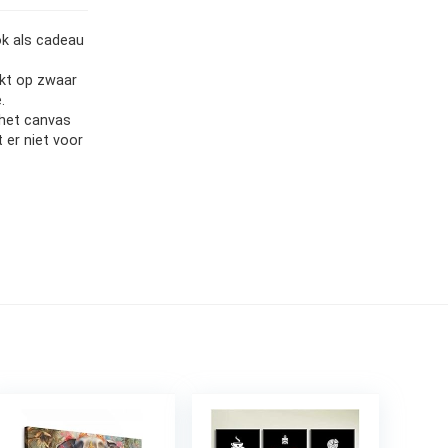
ok als cadeau
ukt op zwaar
.
het canvas
er niet voor