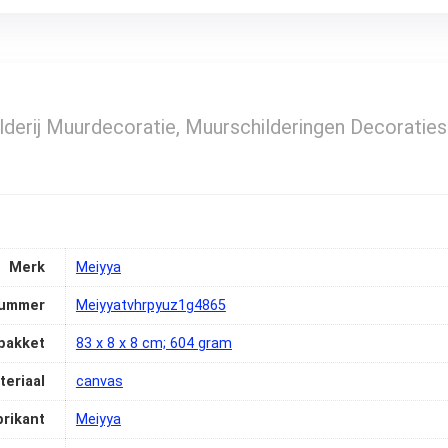
lderij Muurdecoratie, Muurschilderingen Decoratie
Merk
‎Meiyya
ummer
‎Meiyyatvhrpyuz1g4865
pakket
‎83 x 8 x 8 cm; 604 gram
teriaal
‎canvas
brikant
‎Meiyya