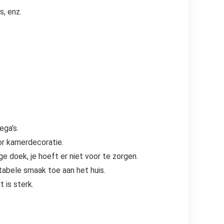
s, enz.
ega’s.
or kamerdecoratie.
doek, je hoeft er niet voor te zorgen.
tabele smaak toe aan het huis.
 is sterk.