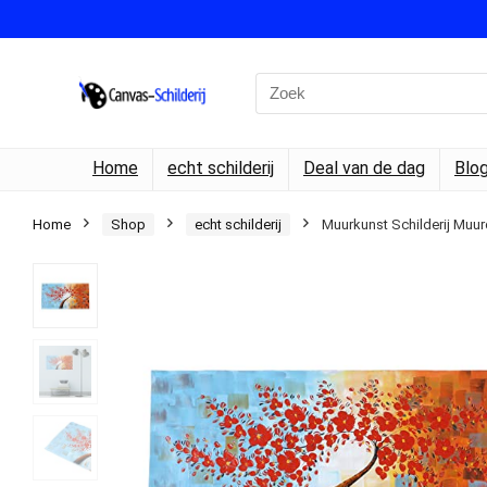
Search
for:
Home
echt schilderij
Deal van de dag
Blo
Home
Shop
echt schilderij
Muurkunst Schilderij Muur