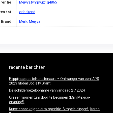
erentie
‎Meiyyatvhrpyuz1g4865
es tot
‎onbekend
Brand
Merk: Meiyya
recente berichten
Filippijnse pastelkunstenaars – Ontvanger van een IAPS
2023 Global Society Grant
De schildersezelopname van vandaag 2 7 2024.
Creëer momentum door te beginnen (Mijn Mexico-
ervaring!)
Kunstenaar krijgt nieuw speeltje. Simpele dingen! | Karen