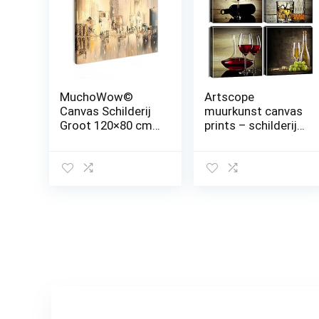
MuchoWow©
Artscope
Canvas Schilderij
muurkunst canvas
Groot 120×80 cm
prints – schilderij
XXL Kamer Muur
– elegant wijnglas
Decoratie
fotoschilderij,
Woonkamer
modern
Slaapkamer Room
muurkunstwerk,
Decor Wall
ingelijst, voor
Decoration Art
badkamer kantoor
Painting Schilderij
woondecoratie –
– Olieverf –
30 x 30 cm, 4
Abstract – Skyline
stuks