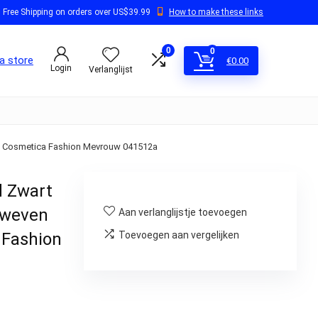
Free Shipping on orders over US$39.99
How to make these links
0
0
a store
€
0.00
Login
Verlanglijst
al Cosmetica Fashion Mevrouw 041512a
d Zwart
eweven
Aan verlanglijstje toevoegen
 Fashion
Toevoegen aan vergelijken