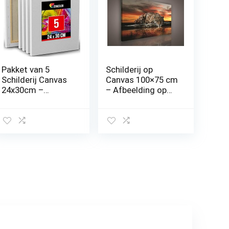
Pakket van 5
Schilderij op
Schilderij Canvas
Canvas 100×75 cm
24x30cm –
– Afbeelding op
Schilderij Canvas
canvas kunstdruk
– Voor Penselen
muurschildering
Acrylverf, Olie,
Dekoshop Jaguar
Waterverf, Verf –
en zonsondergang
100% Zuurvrije
ADPP101 O1
Katoenen Canvas
(100cm x 75cm)
Verf met Houten
Canvas Picture
Frame voor Wit
Print
Canvas Schilderij