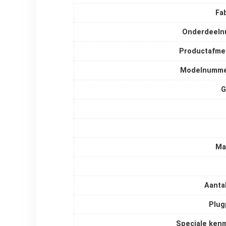
Fa
Onderdeel
Productafme
Modelnumme
G
Ma
Aanta
Plug
Speciale ken