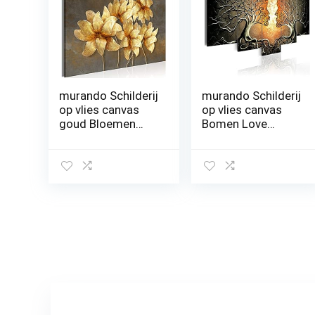
murando Schilderij
murando Schilderij
op vlies canvas
op vlies canvas
goud Bloemen
Bomen Love
120×80 cm Print
200×100 cm XXL
Wandschilderij 1
Print
delen Canvasfoto
Wandschilderij 5
Print Wandfoto
delen Foto Grafiek
Kunstdruk
Fotografie
Woonkamer
Wanddecor –
Decoratie
abstract Boom
Wanddecor –
Liefde Kus h-A-
Lelies
0086-b-p
Plantenmotief
Textuur Abstract
b-C-0726-b-a