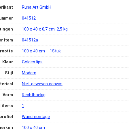
brikant
‎Runa Art GmbH
nummer
‎041512
tingen
‎100 x 40 x 0,7 cm; 2,5 kg
r item
‎041512a
rootte
‎100 x 40 cm – 1Stuk
Kleur
‎Golden lips
Stijl
‎Modern
teriaal
‎Niet-geweven canvas
Vorm
‎Rechthoekig
l items
‎1
profiel
‎Wandmontage
merken
‎100 x 40 cm