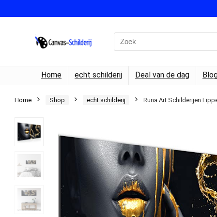
Search
for:
Home
echt schilderij
Deal van de dag
Blo
Home
Shop
echt schilderij
Runa Art Schilderijen Li