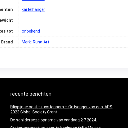
nenten
‎kartelhanger
ewicht
es tot
‎onbekend
Brand
Merk: Runa Art
recente berichten
Filippijnse pastelkunstenaars – Ontvanger van een IAPS
2023 Global Society Grant
De schildersezelopname van vandaag 2 7 2024.