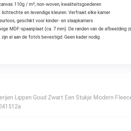
nvas 110g / m², non-woven, kwaliteitsgoederen
ichtechte en levendige kleuren. Verfraait elke kamer
rloos, geschikt voor kinder- en slaapkamers
 MDF-spaanplaat (ca. 7 mm). De randen van de afbeelding zij
n al aan de foto’s bevestigd. Geen kader nodig
derijen Lippen Goud Zwart Een Stukje Modern Fle
 041512a