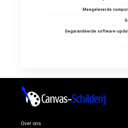
Meegeleverde compo
G
Gegarandeerde software-updat
Over ons