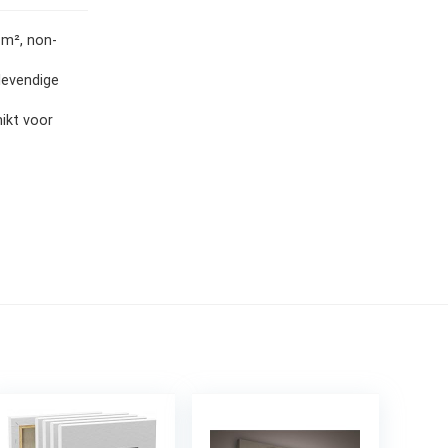
m², non-
levendige
ikt voor