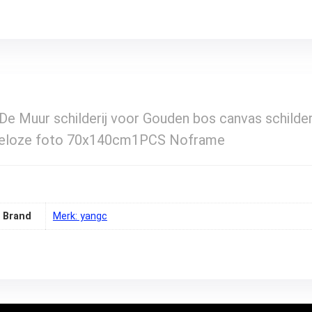
p De Muur schilderij voor Gouden bos canvas schild
ameloze foto 70x140cm1PCS Noframe
Brand
Merk: yangc