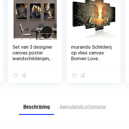
Set van 3 designer
murando Schilderij
canvas poster
op vlies canvas
wandschilderijen,
Bomen Love
abstract zwart
200×100 cm XXL
gouden
Print
plantenblad
Wandschilderij 5
canvas poster
delen Foto Grafiek
print, moderne
Fotografie
Scandinavische
Wanddecor –
decoratie,
abstract Boom
muurkunst,
Liefde Kus h-A-
Beschrijving
Aanvullende informatie
schilderij,
0086-b-p
afbeelding