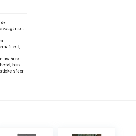
rde
ervaagt niet,
mer,
hemafeest,
n uw huis,
otel, huis,
stieke sfeer