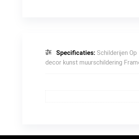
Specificaties:
Schilderijen O
decor kunst muurschildering Fr