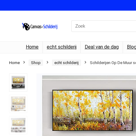
Search
for:
Home
echt schilderij
Deal van de dag
Blo
Home
Shop
echt schilderij
Schilderijen Op De Muur 