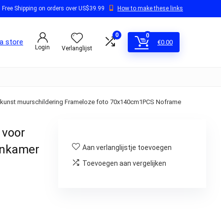
Free Shipping on orders over US$39.99
How to make these links
0
0
a store
€
0.00
Login
Verlanglijst
or kunst muurschildering Frameloze foto 70x140cm1PCS Noframe
 voor
onkamer
Aan verlanglijstje toevoegen
Toevoegen aan vergelijken