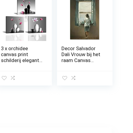
3 x orchidee
Decor Salvador
canvas print
Dali Vrouw bij het
schilderij elegante
raam Canvas
boom in
schilderijen
bloemenvaas Piy
Posters en Prints
schilderij modern
Muur Art Pictures
patroon
voor Woonkamer
schilderijen thuis
Decor 20x30cm
decoratie houten
Unframed
muur klaar om
neer te zetten
muur kunst voor
slaapkamer hotel
kamer