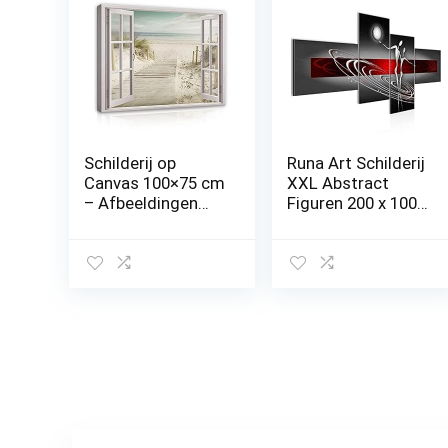
Schilderij op
Runa Art Schilderij
Canvas 100×75 cm
XXL Abstract
– Afbeeldingen
Figuren 200 x 100
vensteruitzicht
cm Kunstafdruk
zee strand –
Fleece Niet-
modern canvas
geweven Canvas
XXL illusie raam
Print Muur
slaapkamer
Decoratioe
woonkamer
Huiskamer
muurschildering
Slaapkamer
kunstdruk
301241a
wandafbeelding
op canvas klaar
om op te hangen