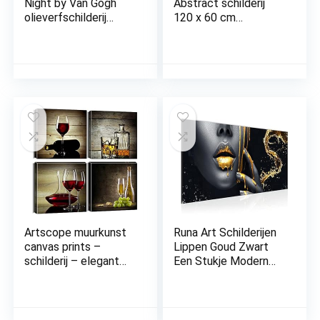
Night by Van Gogh
Abstract schilderij
olieverfschilderij
120 x 60 cm
reproductie
panorama canvas
wandafbeeldingen
foto XXL formaat
abstracte
wandafbeeldingen
landschapsfoto’s en
woonkamer woning
kunstdrukken op
deco kunstdrukken
canvas
woondecoratie voor
slaapverslaafden
keuken 30 x 40 cm
Artscope muurkunst
Runa Art Schilderijen
canvas prints –
Lippen Goud Zwart
schilderij – elegant
Een Stukje Modern
wijnglas fotoschilderij,
Fleece Niet-geweven
modern
Canvas Huiskamer Hal
muurkunstwerk,
Cosmetica Fashion
ingelijst, voor
Mevrouw 041512a