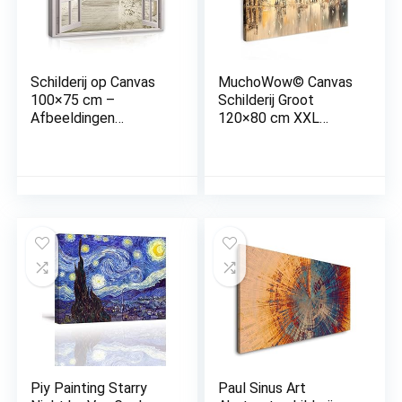
Schilderij op Canvas
MuchoWow© Canvas
100×75 cm –
Schilderij Groot
Afbeeldingen
120×80 cm XXL
vensteruitzicht zee
Kamer Muur
strand – modern
Decoratie
canvas XXL illusie
Woonkamer
raam slaapkamer
Slaapkamer Room
woonkamer
Decor Wall
muurschildering
Decoration Art
kunstdruk
Painting Schilderij –
wandafbeelding op
Olieverf – Abstract –
canvas klaar om op te
Skyline
hangen
Piy Painting Starry
Paul Sinus Art