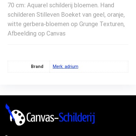
70 cm: Aquarel schilderij bloemen. Hand
schilderen Stilleven Boeket van geel, oranje,
witte gerbera-bloemen op Grunge Texturen,
Afbeelding op Canvas
Brand
Merk: adrium