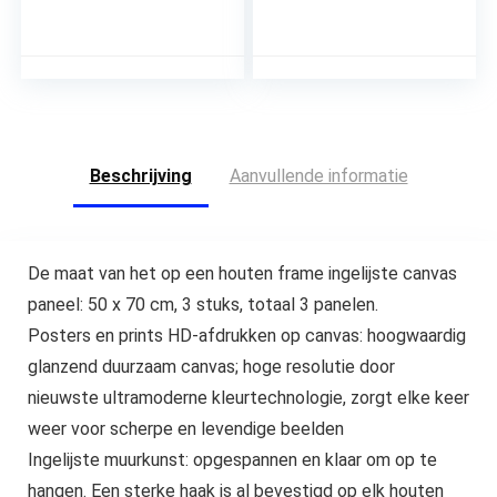
abstract zwart
pizza poster print
gouden plantenblad
keuken canvas
canvas poster print,
schilderij muur kunst
moderne
foto afdrukken café
Scandinavische
restaurant decor-
decoratie, muurkunst,
40x60cmx3 niet
schilderij, afbeelding
ingelijst
Beschrijving
Aanvullende informatie
De maat van het op een houten frame ingelijste canvas
paneel: 50 x 70 cm, 3 stuks, totaal 3 panelen.
Posters en prints HD-afdrukken op canvas: hoogwaardig
glanzend duurzaam canvas; hoge resolutie door
nieuwste ultramoderne kleurtechnologie, zorgt elke keer
weer voor scherpe en levendige beelden
Ingelijste muurkunst: opgespannen en klaar om op te
hangen. Een sterke haak is al bevestigd op elk houten