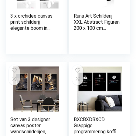
3 x orchidee canvas
Runa Art Schilderij
print schilderij
XXL Abstract Figuren
elegante boom in
200 x 100 cm
bloemenvaas Piy
Kunstafdruk Fleece
schilderij modern
Niet-geweven Canvas
patroon schilderijen
Print Muur
thuis decoratie
Decoratioe
houten muur klaar om
Huiskamer
neer te zetten muur
Slaapkamer 301241a
kunst voor
slaapkamer hotel
kamer
Set van 3 designer
BXCBXDBXCD
canvas poster
Grappige
wandschilderijen,
programmering koffie