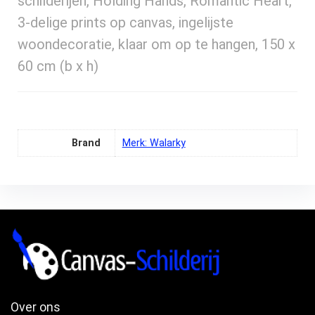
schilderijen, Holding Hands, Romantic Heart,
3-delige prints op canvas, ingelijste
woondecoratie, klaar om op te hangen, 150 x
60 cm (b x h)
Brand
Merk: Walarky
Over ons