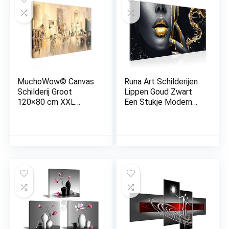
MuchoWow© Canvas
Runa Art Schilderijen
Schilderij Groot
Lippen Goud Zwart
120×80 cm XXL
Een Stukje Modern
Kamer Muur
Fleece Niet-geweven
Decoratie
Canvas Huiskamer Hal
Woonkamer
Cosmetica Fashion
Slaapkamer Room
Mevrouw 041512a
Decor Wall
Decoration Art
Painting Schilderij –
Olieverf – Abstract –
Skyline