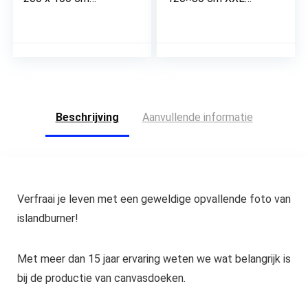
Kunstafdruk Fleece
Kamer Decoratie
Niet-geweven Canvas
Woonkamer
Print Muur
Slaapkamer Room
Decoratioe
Decor Wanddecoratie
Huiskamer
Wall Art Painting
Slaapkamer 301241a
Olifant – Bloemen –
Natuur – Dieren
Beschrijving
Aanvullende informatie
Verfraai je leven met een geweldige opvallende foto van
islandburner!
Met meer dan 15 jaar ervaring weten we wat belangrijk is
bij de productie van canvasdoeken.