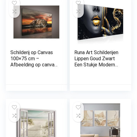
Schilderij op Canvas
Runa Art Schilderijen
100×75 cm –
Lippen Goud Zwart
Afbeelding op canvas
Een Stukje Modern
kunstdruk
Fleece Niet-geweven
muurschildering
Canvas Huiskamer Hal
Dekoshop Jaguar en
Cosmetica Fashion
zonsondergang
Mevrouw 041512a
ADPP101 O1 (100cm
x 75cm) Canvas
Picture Print