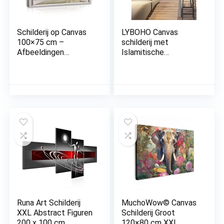
Schilderij op Canvas
LYBOHO Canvas
100×75 cm –
schilderij met
Afbeeldingen
Islamitische
vensteruitzicht zee
Arabische kalligrafie,
strand – modern
zilveren marmeren
canvas XXL illusie
achtergrond,
raam slaapkamer
islamitische citaten,
woonkamer
poster, decoratie,
muurschildering
zonder lijst, islam,
kunstdruk
golden 1, 3 stuks, 40
wandafbeelding op
x 60 cm
canvas klaar om op te
hangen
Runa Art Schilderij
MuchoWow© Canvas
XXL Abstract Figuren
Schilderij Groot
200 x 100 cm
120×80 cm XXL